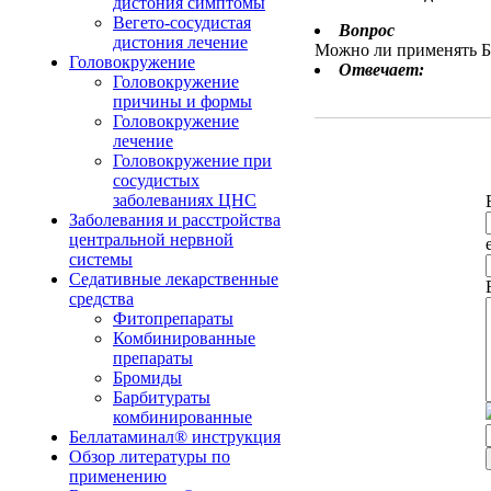
дистония симптомы
Вегето-сосудистая
Вопрос
дистония лечение
Можно ли применять Бе
Головокружение
Отвечает:
Головокружение
причины и формы
Головокружение
лечение
Головокружение при
сосудистых
заболеваниях ЦНС
Заболевания и расстройства
центральной нервной
системы
Седативные лекарственные
средства
Фитопрепараты
Комбинированные
препараты
Бромиды
Барбитураты
комбинированные
Беллатаминал® инструкция
Обзор литературы по
применению