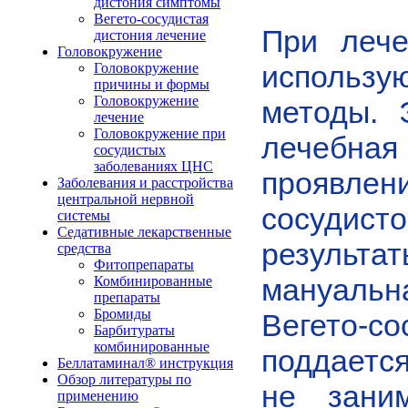
дистония симптомы
Вегето-сосудистая
При лече
дистония лечение
Головокружение
Головокружение
использ
причины и формы
Головокружение
методы. 
лечение
Головокружение при
лечебная
сосудистых
заболеваниях ЦНС
проявл
Заболевания и расстройства
центральной нервной
сосуди
системы
Седативные лекарственные
результа
средства
Фитопрепараты
Комбинированные
мануаль
препараты
Бромиды
Вегето-
Барбитураты
комбинированные
поддае
Беллатаминал® инструкция
Обзор литературы по
не зани
применению