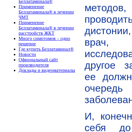
Беллатаминала®
методо
Применение
Беллатаминала® в лечении
проводит
ЧМТ
Применение
Беллатаминала® в лечении
дистонии
расстройств ЖКТ
Много симптомов – одно
врач, 
решение
Где купить Беллатаминал®
исследов
Новости
Официальный сайт
другое з
производителя
Доклады и видеоматериалы
ее должн
очередь
заболеван
И, конеч
себя до