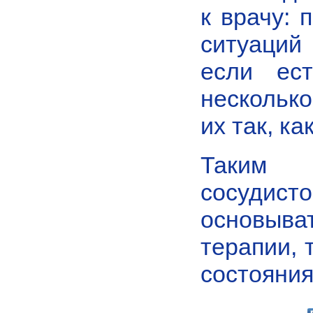
к врачу: 
ситуаций
если ес
несколь
их так, к
Таким 
сосуди
основыва
терапии, 
состояния