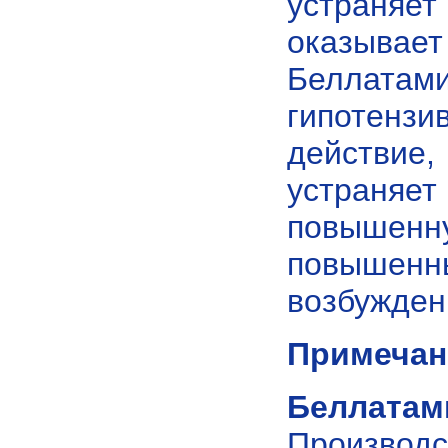
устраняе
оказывает
Беллат
гипотен
действи
устраняе
повышен
повышенн
возбужден
Примечан
Беллатам
Производс