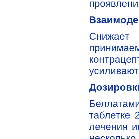
проявлени
Взаимоде
Снижае
принимаем
контраце
усиливают
Дозировк
Беллатам
таблетке 
лечения и
несколько