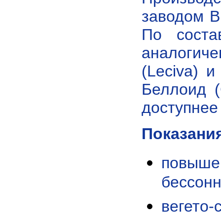
заводом В
По соста
аналогиче
(Leciva) 
Беллоид (
доступнее 
Показани
повыше
бессонн
вегето-