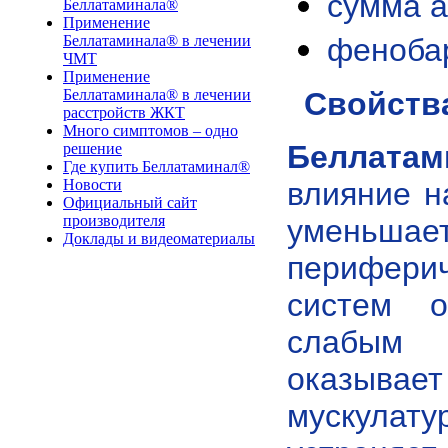
сумма а
Беллатаминала®
Применение
фенобар
Беллатаминала® в лечении
ЧМТ
Применение
Свойств
Беллатаминала® в лечении
расстройств ЖКТ
Много симптомов – одно
Беллатам
решение
Где купить Беллатаминал®
влияние н
Новости
Официальный сайт
производителя
уменьшае
Доклады и видеоматериалы
периферич
систем о
слабым 
оказывает
мускулат