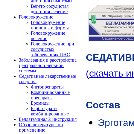
дистония симптомы
Вегето-сосудистая
дистония лечение
Головокружение
Головокружение
причины и формы
Головокружение
лечение
Головокружение при
сосудистых
СЕДАТИВ
заболеваниях ЦНС
Заболевания и расстройства
центральной нервной
(скачать и
системы
Седативные лекарственные
средства
Фитопрепараты
Комбинированные
препараты
Состав
Бромиды
Барбитураты
комбинированные
Беллатаминал® инструкция
Эрготам
Обзор литературы по
применению