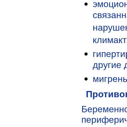
эмоцион
связанн
нарушен
климакт
гиперти
другие 
мигрень
Противо
Беременн
перифери