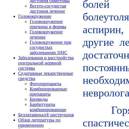
болей
дистония симптомы
Вегето-сосудистая
дистония лечение
болеуто
Головокружение
Головокружение
аспирин
причины и формы
Головокружение
лечение
другие л
Головокружение при
сосудистых
достато
заболеваниях ЦНС
Заболевания и расстройства
центральной нервной
постоянн
системы
Седативные лекарственные
необход
средства
Фитопрепараты
Комбинированные
невролога
препараты
Бромиды
Барбитураты
Гор
комбинированные
Беллатаминал® инструкция
спастиче
Обзор литературы по
применению