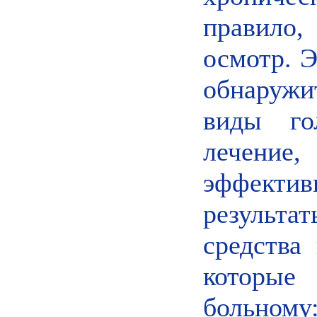
правило
осмотр. Э
обнаруж
виды го
лечение,
эффект
результа
средства
которы
больному