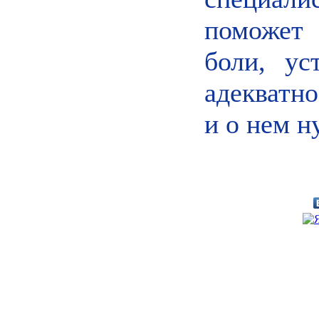
поможет
боли, ус
адекватно
и о нем н