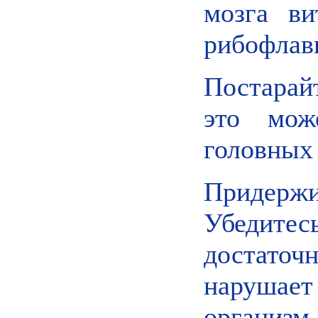
мозга ви
рибофлав
Постарай
это мож
головных 
Придерж
Убедите
достаточ
нарушае
организм 