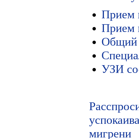
Прием 
Прием 
Общий 
Специа
УЗИ со
Расспр
успокаив
мигрени