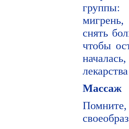
группы:
мигрень,
снять бол
чтобы ос
началас
лекарства
Массаж
Помнит
своеобр