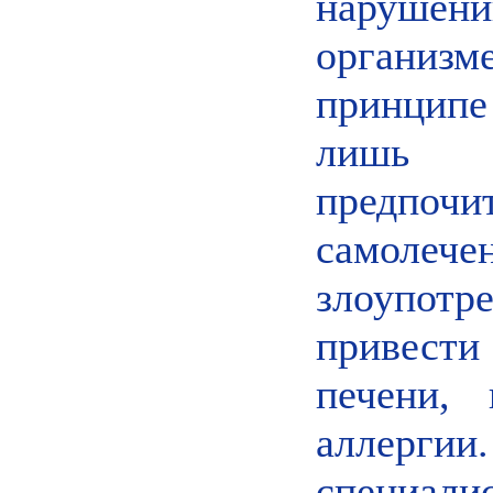
наруше
организ
принципе 
лишь 
предп
самоле
злоупотр
привест
печени,
аллерг
специали