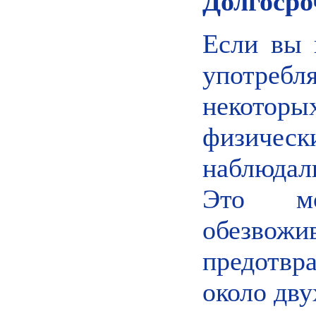
Долгоср
Если вы 
употреб
некоторы
физичес
наблюдал
Это м
обезвож
предотвра
около дву