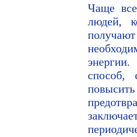
Чаще все
людей, к
получаю
необходи
энергии
способ,
повысит
предот
заключ
периоди