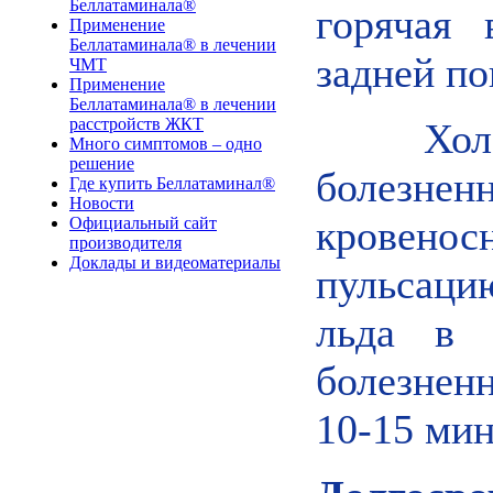
Беллатаминала®
горячая
Применение
Беллатаминала® в лечении
задней по
ЧМТ
Применение
Беллатаминала® в лечении
расстройств ЖКТ
Хол
Много симптомов – одно
решение
болезне
Где купить Беллатаминал®
Новости
кровенос
Официальный сайт
производителя
Доклады и видеоматериалы
пульсаци
льда в 
болезнен
10-15 мин