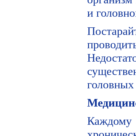
и головно
Постара
проводит
Недостат
существе
головных 
Медицинс
Каждому 
хрониче