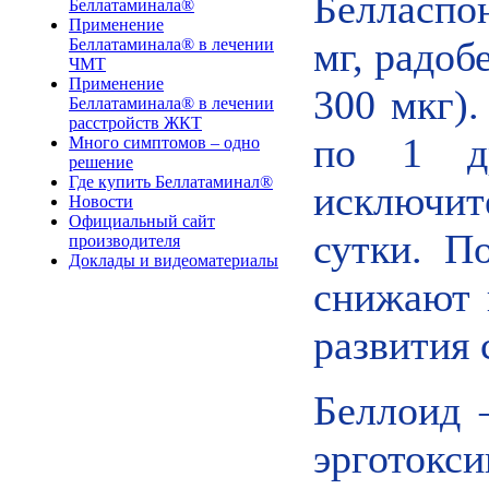
Белласпо
Беллатаминала®
Применение
мг, радоб
Беллатаминала® в лечении
ЧМТ
Применение
300 мкг).
Беллатаминала® в лечении
расстройств ЖКТ
по 1 д
Много симптомов – одно
решение
Где купить Беллатаминал®
исключит
Новости
Официальный сайт
сутки. П
производителя
Доклады и видеоматериалы
снижают 
развития 
Беллоид 
эрготок