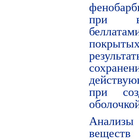
фенобарб
при в
беллатам
покрыты
результ
сохран
действу
при соз
оболочкой
Анализы
веществ 