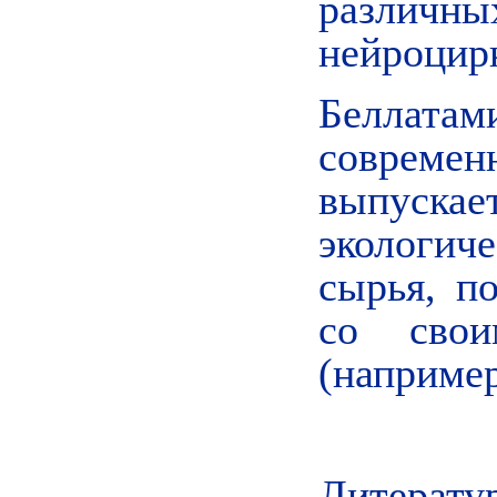
разли
нейроцир
Беллат
соврем
выпуск
экологич
сырья, п
со свои
(например
Литерату