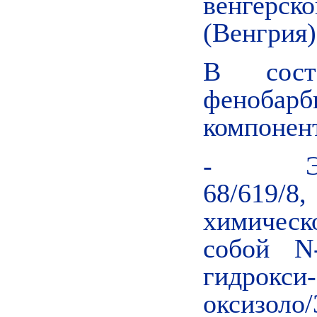
венгерс
(Венгрия)
В сост
фенобар
компонен
- Эргот
68/619/8
химичес
собой N-
гидрокси-
оксизоло/