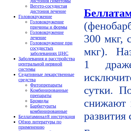
дистония симптомы
Вегето-сосудистая
Беллата
дистония лечение
Головокружение
Головокружение
(фенобарб
причины и формы
Головокружение
300 мкг, 
лечение
Головокружение при
мкг).
На
сосудистых
заболеваниях ЦНС
Заболевания и расстройства
1 драж
центральной нервной
системы
исключит
Седативные лекарственные
средства
Фитопрепараты
сутки. П
Комбинированные
препараты
снижают 
Бромиды
Барбитураты
комбинированные
развития 
Беллатаминал® инструкция
Обзор литературы по
применению