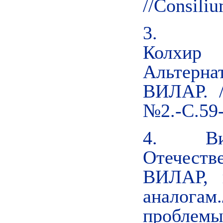
//Consili
3. Вичк
Колхир
Альтерна
ВИЛАР. /
№2.-С.59-
4. Вичк
Отечеств
ВИЛАР, 
аналога
проблемы