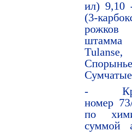
ил) 9,10 
(3-карбок
рожков 
штамма -
Tulanse,
Спорынье
Сумчатые 
- Краса
номер 73
по хими
суммой 