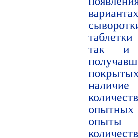
появлени
варианта
сыворотк
таблетки
так и 
получавш
покрыты
наличие
количест
опытных
опыты 
количе