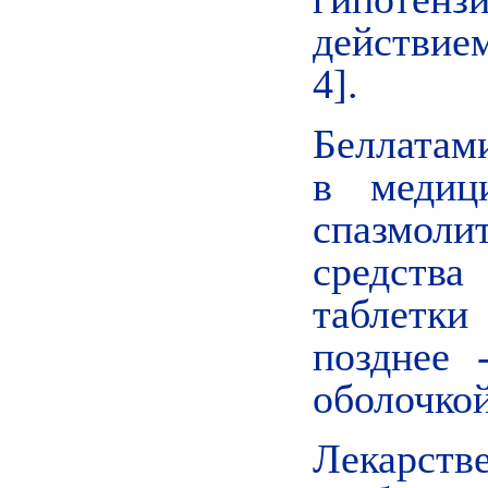
действие
4].
Беллатам
в медиц
спазмоли
средств
таблетки
позднее 
оболочкой
Лекарст