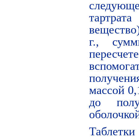
следующ
тартра
вещество)
г., сум
пересчете
вспомо
получен
массой 0,
до полу
оболочкой
Таблетк