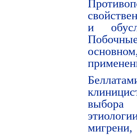
Противоп
свойстве
и обусл
Побочны
основно
применен
Беллата
клиницис
выбора
этиологии
мигрени,