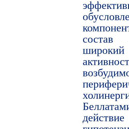
эффект
обусловл
компоне
состав 
широкий
активнос
возбуд
перифер
холинер
Беллатам
действи
гипотенз