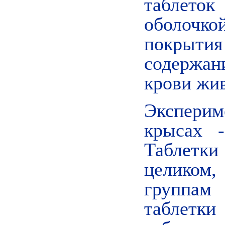
таблето
оболочкой
покрыт
содержан
крови жи
Экспери
крысах -
Таблетк
целико
группам
таблетк