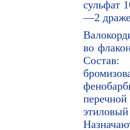
сульфат 1
—2 драже 
Валокорд
во флакон
Соста
бромизо
феноба
перечной 
этиловый 
Назначаю