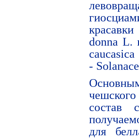
левов
гиосциа
красавки
donna L. 
caucasica
- Solanace
Основным
чешского
состав 
получаем
для белл