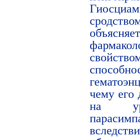
Гиосциа
сродство
объясн
фармакол
свойств
способ
гематоэнц
чему его 
на уро
парасим
вследстви