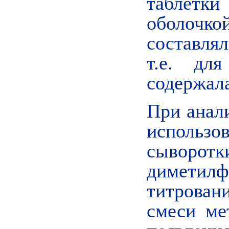
таблетк
оболочк
составля
т.е. дл
содержала
При анал
использо
сыворот
диметил
титрова
смеси ме