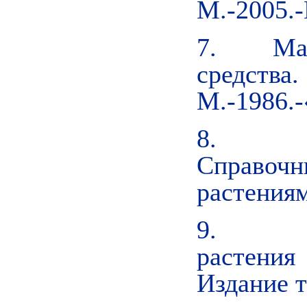
М.-2005.-
7. Машк
средства
М.-1986.-
8. Сок
Справо
растениям
9. Тур
растени
Издание т