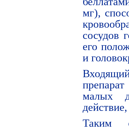
беллатами
мг), спо
кровооб
сосудов г
его поло
и головок
Входящи
препара
малых д
действие,
Таким о