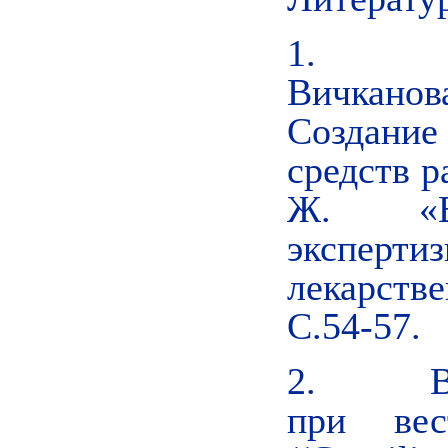
1. Бык
Вичкано
Создание
средств р
Ж. «Ве
эксперти
лекарстве
С.54-57.
2. Ватя
при вес