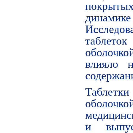
покрыты
динами
Исследов
таблето
оболочк
влияло 
содержан
Таблетк
оболочко
медицинск
и выпу