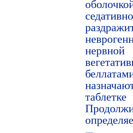
оболочк
седативн
раздраж
невроген
нервно
вегетат
беллатам
назнача
таблет
Продол
определяе