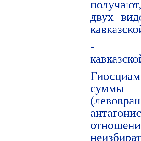
получают
двух вид
кавказско
- из о
кавказско
Гиосциа
суммы 
(левовр
антаго
отношени
неизбир