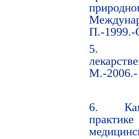
природн
Междунар.
П.-1999.-
5. Гос
лекарст
М.-2006.-
6. Камча
практи
медици