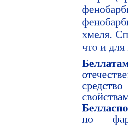
фенобарб
фенобарби
хмеля. Сп
что и для
Беллата
отечес
средство
свойств
Белласп
по фарм