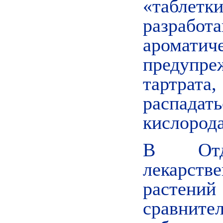
«таблет
разрабо
аромати
предупре
тартрат
распадат
кислорода
В Отд
лекарс
растений
сравните