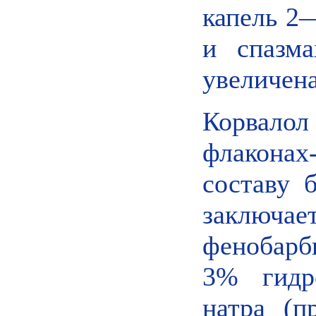
капель 2—
и спазм
увеличена
Корвалол
флакона
составу 
заключа
фенобарб
3% гидр
натра (п