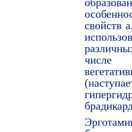
образова
особенно
свойств 
исполь
различны
числе
вегета
(наступ
гиперг
брадикарди
Эрготами